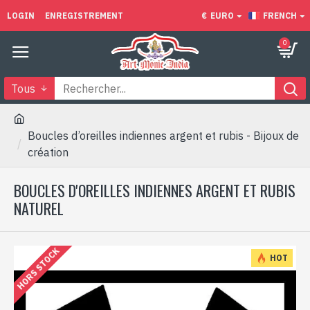
LOGIN
ENREGISTREMENT
€
EURO
FRENCH
0
Tous
Boucles d’oreilles indiennes argent et rubis - Bijoux de
création
BOUCLES D'OREILLES INDIENNES ARGENT ET RUBIS
NATUREL
HORS STOCK
HOT