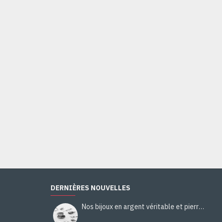
Bijoux indiens - Création Collier Citrine, Quartz Fumé, Nacre
103,00€
Ajouter au panier
DERNIÈRES NOUVELLES
Nos bijoux en argent véritable et pierres naturelles