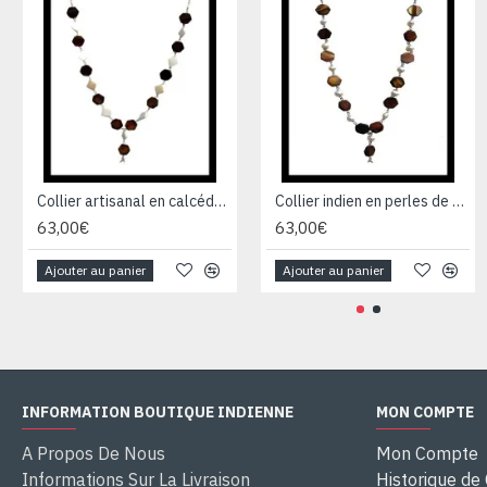
Collier artisanal en calcédoine, œil de tigre et argent
Collier indien en perles de culture et œil de tigre - Bijoux de création
63,00€
63,00€
Ajouter au panier
Ajouter au panier
INFORMATION BOUTIQUE INDIENNE
MON COMPTE
A Propos De Nous
Mon Compte
Informations Sur La Livraison
Historique d