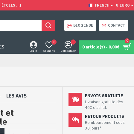
ÉTOLES ...)
FRENCH
€
EURO
BLOG INDE
CONTACT
0
0
0
ES
0 article(s) - 0,00€
Login
Souhaits
Comparatif
S
LES AVIS
ENVOIS GRATUITE
Livraison gratuite dès
40€ d'achat.
t et
RETOUR PRODUITS
le
Remboursement sous
30 jours*