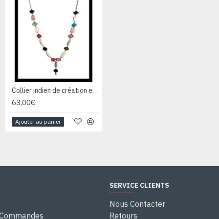
Collier indien de création en calcédoine et argent
Bijoux indiens - Création Collier Citrine, Nacre, Onyx, Spinel, Nacre
63,00€
103,00€
Ajouter au panier
Ajouter au panier
SERVICE CLIENTS
Nous Contacter
e Commandes
Retours