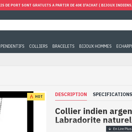
IS DE PORT SONT GRATUITS A PARTIR DE 40€ D'ACHAT ( BIJOUX INDIENS, 
PENDENTIFS
COLLIERS
BRACELETS
BIJOUX HOMMES
ECHARP
DESCRIPTION
SPECIFICATION
HOT
Collier indien argen
Labradorite naturel