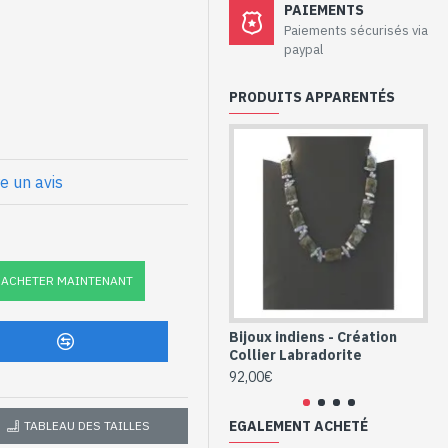
aux de création –
PAIEMENTS
et Labradorite
Paiements sécurisés via
paypal
par Art Monie India et des
PRODUITS APPARENTÉS
ttées à la main, sur une
re un avis
m x 6mm approx - 5mm approx de
 Labradorite
ACHETER MAINTENANT
CO-LAB-SKN-009)
Bijoux indiens - Création
Bi
Collier Labradorite
Co
92,00€
48
EGALEMENT ACHETÉ
TABLEAU DES TAILLES