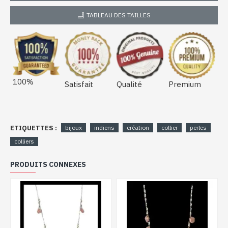
TABLEAU DES TAILLES
100%
Satisfait
Qualité
Premium
ETIQUETTES :
bijoux
indiens
création
collier
perles
colliers
PRODUITS CONNEXES