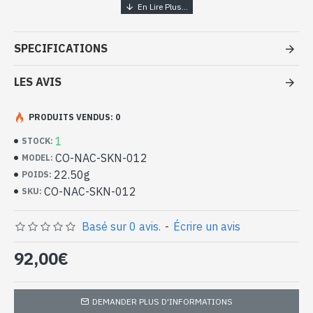
Bijoux indiens artisanaux de
création – Collier argent massif et
SPECIFICATIONS
Perles
LES AVIS
- Collier en argent véritable 925/1000
- Fait à Jaipur ( INDE ), Création réalisée par Art Monie India et
des artisans indiens
PRODUITS VENDUS: 0
- Composé de Perles de culture sur une chaine en argent
1
STOCK:
- Longueur du collier : 44.5cm approx
CO-NAC-SKN-012
MODEL:
- Taille de la Perle : - 6mm x 5mm approx
22.50g
-
Livré avec un petit sac artisanal
POIDS:
Collier indien argent et Perles
CO-NAC-SKN-012
SKU:
naturelles de création (CO-NAC-SKN-
012)
Basé sur 0 avis.
-
Écrire un avis
92,00€
DEMANDER PLUS D'INFORMATIONS