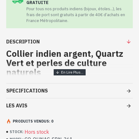
GRATUITE
Pour tous nos produits indiens (bijoux, étoles...), les
frais de port sont gratuits à partir de 40€ d’achats en
France Métropolitaine.
DESCRIPTION
Collier indien argent, Quartz
Vert et perles de culture
naturels
Bijoux indiens artisanaux de
SPECIFICATIONS
création – Collier argent massif,
Quartz Vert et perles de culture
LES AVIS
- Collier en argent véritable 925/1000
PRODUITS VENDUS: 0
- Fait à Jaipur ( INDE ), Création réalisée par Art Monie India et
des artisans indiens
Hors stock
STOCK:
- Composé de pierres en Quartz Vert, facettées à la main, de