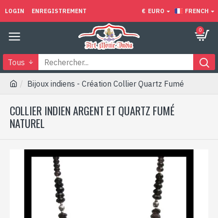
LOGIN
ENREGISTREMENT
€
EURO
FRENCH
0
Tous
Bijoux indiens - Création Collier Quartz Fumé
COLLIER INDIEN ARGENT ET QUARTZ FUMÉ
NATUREL