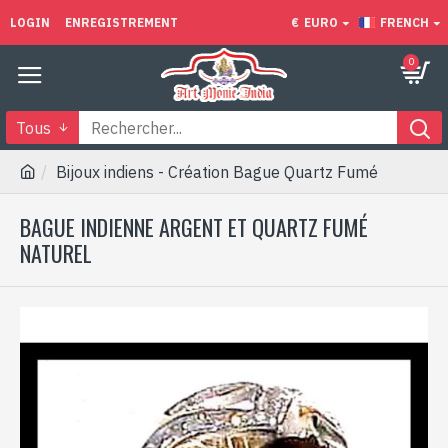
LOGIN
ENREGISTREMENT
€
EURO
FRENCH
0
Tous
Bijoux indiens - Création Bague Quartz Fumé
BAGUE INDIENNE ARGENT ET QUARTZ FUMÉ
NATUREL