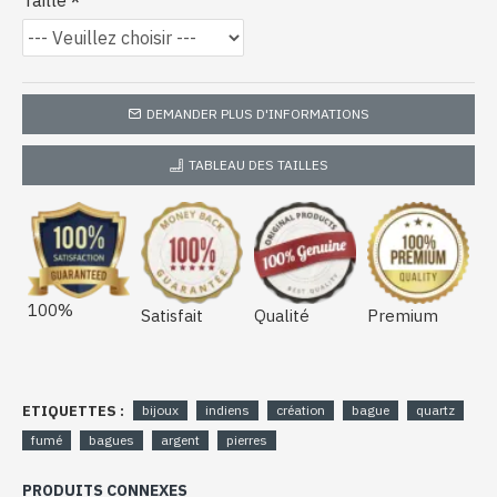
Taille
DEMANDER PLUS D'INFORMATIONS
TABLEAU DES TAILLES
100%
Satisfait
Qualité
Premium
ETIQUETTES :
bijoux
indiens
création
bague
quartz
fumé
bagues
argent
pierres
PRODUITS CONNEXES