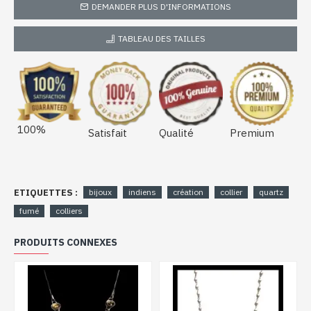
DEMANDER PLUS D'INFORMATIONS
TABLEAU DES TAILLES
100%
Satisfait
Qualité
Premium
ETIQUETTES :
bijoux
indiens
création
collier
quartz
fumé
colliers
PRODUITS CONNEXES