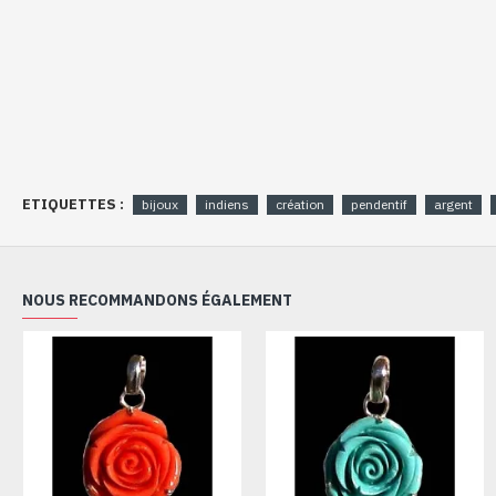
ETIQUETTES :
bijoux
indiens
création
pendentif
argent
NOUS RECOMMANDONS ÉGALEMENT