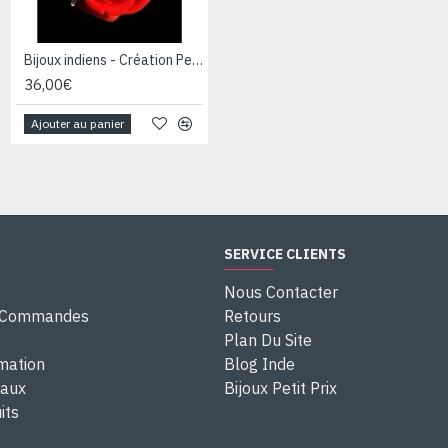
Bijoux indiens - Création Pendentif Résine Rouge
36,00€
Ajouter au panier
SERVICE CLIENTS
Nous Contacter
e Commandes
Retours
Plan Du Site
rmation
Blog Inde
eaux
Bijoux Petit Prix
its