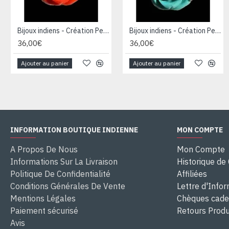
Bijoux indiens - Création Pendentif Résine Orange
Bijoux indiens - Création Pendentif Résine Verte
36,00€
36,00€
Ajouter au panier
Ajouter au panier
INFORMATION BOUTIQUE INDIENNE
MON COMPTE
A Propos De Nous
Mon Compte
Informations Sur La Livraison
Historique d
Politique De Confidentialité
Affiliées
Conditions Générales De Vente
Lettre d'Info
Mentions Légales
Chèques cad
Paiement sécurisé
Retours Produ
Avis