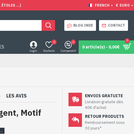
ÉTOLES ...)
FRENCH
€
EURO
BLOG INDE
CONTACT
0
0
0
ES
0 article(s) - 0,00€
Login
Souhaits
Comparatif
S
LES AVIS
ENVOIS GRATUITE
Livraison gratuite dès
40€ d'achat.
gent, Motif
RETOUR PRODUITS
Remboursement sous
30 jours*