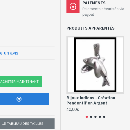
ux de création -
PAIEMENTS
if
Paiements sécurisés via
paypal
par Art Monie India et des
PRODUITS APPARENTÉS
utour du cou réalisé à la
s
re un avis
 : 28mm x 10mm approx
 Motif Pingouin
8-2)
ACHETER MAINTENANT
Bijoux indiens - Création
Bi
Pendentif en Argent
Pe
40,00€
36
TABLEAU DES TAILLES