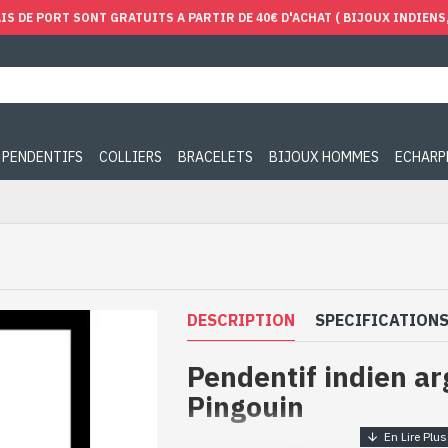
IS DE PORT SONT GRATUITS A PARTIR DE 40€ D'ACHAT ( BIJOUX INDIENS, 
PENDENTIFS
COLLIERS
BRACELETS
BIJOUX HOMMES
ECHARP
DESCRIPTION
SPECIFICATION
Pendentif indien ar
Pingouin