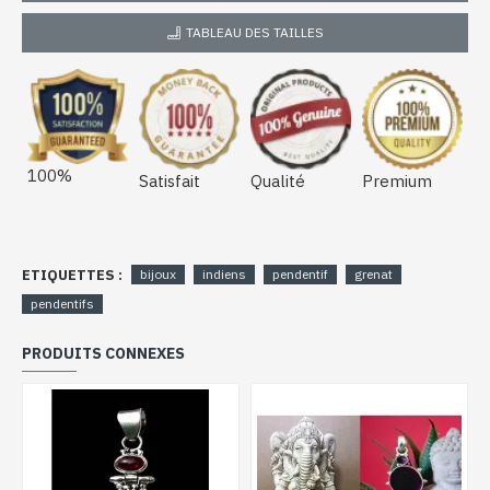
TABLEAU DES TAILLES
100%
Satisfait
Qualité
Premium
ETIQUETTES :
bijoux
indiens
pendentif
grenat
pendentifs
PRODUITS CONNEXES