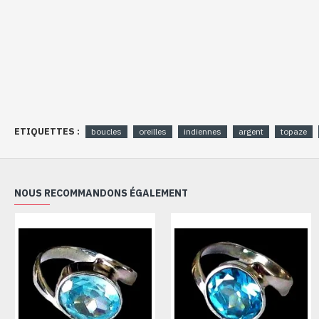
ETIQUETTES :
boucles
oreilles
indiennes
argent
topaze
NOUS RECOMMANDONS ÉGALEMENT