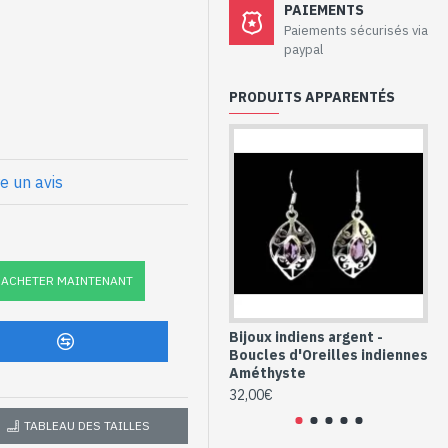
aux - Boucles
PAIEMENTS
if et Topaze
Paiements sécurisés via
paypal
925/1000
PRODUITS APPARENTÉS
facettée à la main, sertie sur
ge longue recourbée que l'on
re un avis
che) : 26mm x 15mm approx
nnes argent et
ACHETER MAINTENANT
-465)
Bijoux indiens argent -
Bo
Boucles d'Oreilles indiennes
ar
Améthyste
in
32,00€
36
TABLEAU DES TAILLES