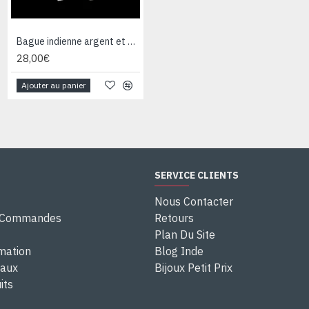
Bague indienne argent et Topaze - Bijoux indiens
Bague indienne argent et Topaze - Bijoux indiens
28,00€
28,00€
Ajouter au panier
Ajouter au panier
SERVICE CLIENTS
Nous Contacter
e Commandes
Retours
Plan Du Site
rmation
Blog Inde
eaux
Bijoux Petit Prix
its