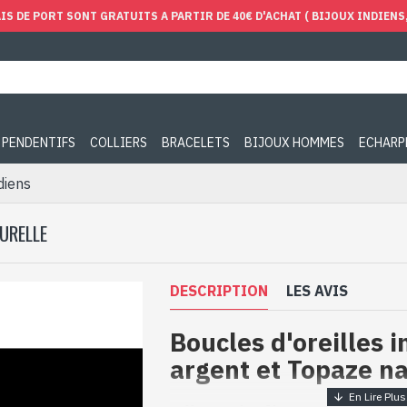
IS DE PORT SONT GRATUITS A PARTIR DE 40€ D'ACHAT ( BIJOUX INDIENS, 
PENDENTIFS
COLLIERS
BRACELETS
BIJOUX HOMMES
ECHARP
diens
URELLE
DESCRIPTION
LES AVIS
Boucles d'oreilles 
argent et Topaze na