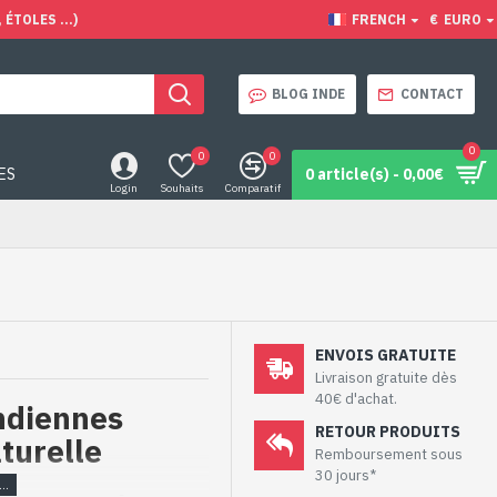
ÉTOLES ...)
FRENCH
€
EURO
BLOG INDE
CONTACT
0
0
0
ES
0 article(s) - 0,00€
Login
Souhaits
Comparatif
ENVOIS GRATUITE
Livraison gratuite dès
40€ d'achat.
indiennes
RETOUR PRODUITS
turelle
Remboursement sous
30 jours*