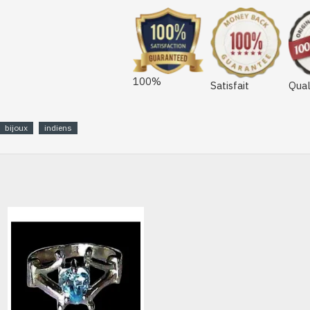
100%
Satisfait
Qual
bijoux
indiens
HORS STOCK