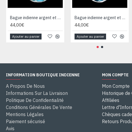
Bague indienne argent et Topaze - Bijoux indiens
Bague indienne argent et Topaze - Bijoux indiens
44,00€
44,00€
Ajouter au panier
Ajouter au panier
INFORMATION BOUTIQUE INDIENNE
MON COMPTE
A Propos De Nous
Mon Compte
Informations Sur La Livraison
Historique d
Politique De Confidentialité
Affiliées
Conditions Générales De Vente
Lettre d'Info
Mentions Légales
Chèques cad
Paiement sécurisé
Retours Produ
Avis