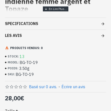
indienne femme argent et
Topaze
Bijoux indiens artisanaux - Bague
SPECIFICATIONS
argent massif et Topaze
LES AVIS
- Bague en argent véritable 925/1000
- Faite à la main à Jaipur ( INDE )
- Pierre sertie, taillée à la main, forme coeur
PRODUITS VENDUS: 0
- Taille de la pierre : 6mm de diamètre approx
13
STOCK:
-
Livrée avec un petit sac artisanal
BG-TO-19
MODEL:
Bague indienne argent et Topaze
3.50g
POIDS:
naturelle en forme de coeur (BG-TO-
BG-TO-19
SKU:
19)
Basé sur 0 avis.
-
Écrire un avis
28,00€