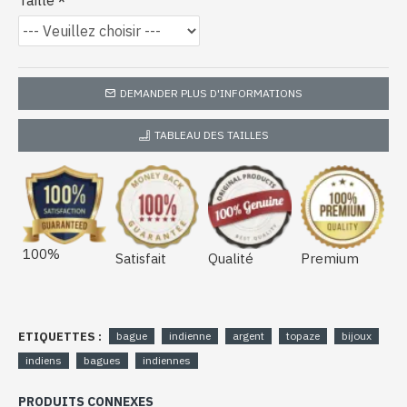
Taille
DEMANDER PLUS D'INFORMATIONS
TABLEAU DES TAILLES
100%
Satisfait
Qualité
Premium
ETIQUETTES :
bague
indienne
argent
topaze
bijoux
indiens
bagues
indiennes
PRODUITS CONNEXES