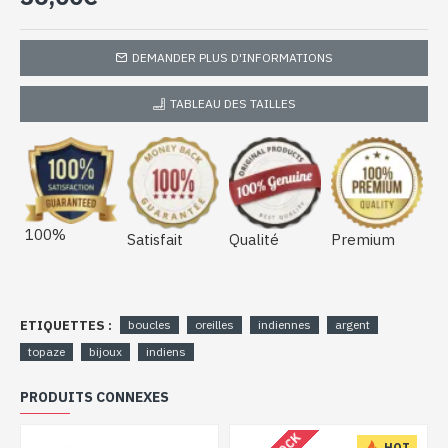
DEMANDER PLUS D'INFORMATIONS
TABLEAU DES TAILLES
100%
Satisfait
Qualité
Premium
ETIQUETTES :
boucles
oreilles
indiennes
argent
topaze
bijoux
indiens
PRODUITS CONNEXES
HOT