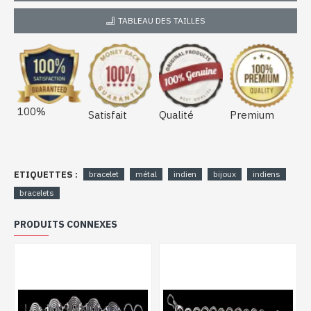
TABLEAU DES TAILLES
100%
Satisfait
Qualité
Premium
ETIQUETTES :
bracelet
métal
indien
bijoux
indiens
bracelets
PRODUITS CONNEXES