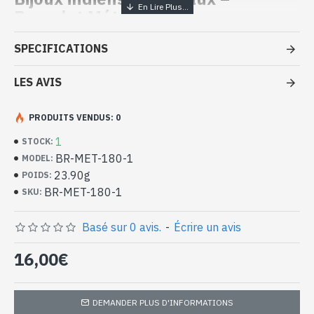
Bracelet Métal
- Bracelet en Métal
SPECIFICATIONS
- Fait par des artisans spécialisés dans le métal
- Fermoir : Crochet
LES AVIS
- Bracelet réglable
- Composé de 10 anneaux de 1,6cm de diamètre chacun
PRODUITS VENDUS: 0
- Longueur du bracelet (attache comprise) : 20cm approx
- Largeur du bracelet : 1,6cm approx
1
STOCK:
-
Livré avec un petit sac artisanal
BR-MET-180-1
MODEL:
Bracelet indien en Métal (BR-MET-
23.90g
POIDS:
180-1)
BR-MET-180-1
SKU:
Basé sur 0 avis.
-
Écrire un avis
16,00€
DEMANDER PLUS D'INFORMATIONS