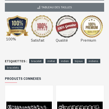
TABLEAU DES TAILLES
100%
Satisfait
Qualité
Premium
ETIQUETTES :
bracelet
métal
indien
bijoux
indiens
bracelets
PRODUITS CONNEXES