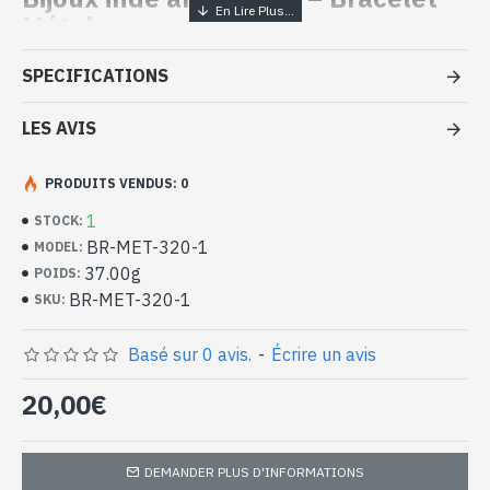
Métal
- Bracelet en Métal
SPECIFICATIONS
- Fait par des artisans spécialisés dans le métal
- Fermoir : Crochet
LES AVIS
- Entrelacement d'anneaux, avec motifs réalisés à la main
- Longueur du bracelet (attache comprise) : 20,5cm approx
PRODUITS VENDUS: 0
- Largeur du bracelet : 1,2cm approx
-
Livré avec un petit sac artisanal
1
STOCK:
BR-MET-320-1
Bracelet indien en Métal (BR-MET-
MODEL:
37.00g
320-1)
POIDS:
BR-MET-320-1
SKU:
Basé sur 0 avis.
-
Écrire un avis
20,00€
DEMANDER PLUS D'INFORMATIONS