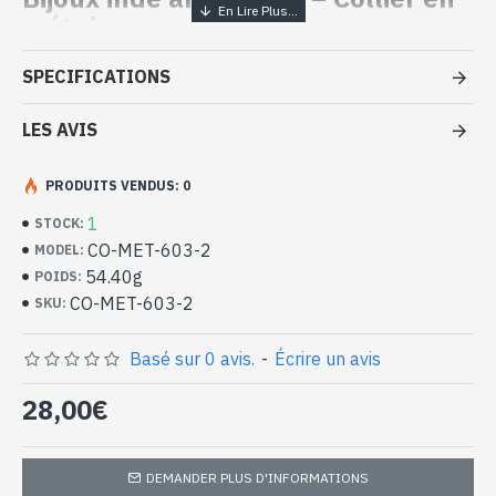
métal
- Fait par des artisans spécialisés dans le métal
SPECIFICATIONS
- Fermoir : Crochet
- Longueur du collier (attache comprise) : 46,5cm approx
LES AVIS
- Largeur du collier autour du cou : 1,2cm
-
Livré avec un petit sac artisanal
Collier indien en métal (CO-MET-603-
PRODUITS VENDUS: 0
2)
1
STOCK:
CO-MET-603-2
MODEL:
54.40g
POIDS:
CO-MET-603-2
SKU:
Basé sur 0 avis.
-
Écrire un avis
28,00€
DEMANDER PLUS D'INFORMATIONS