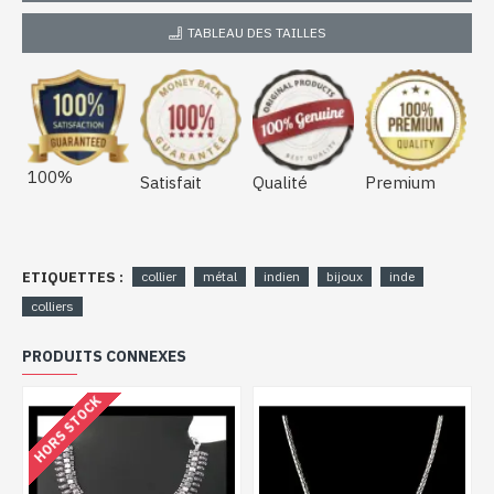
TABLEAU DES TAILLES
100%
Satisfait
Qualité
Premium
ETIQUETTES :
collier
métal
indien
bijoux
inde
colliers
PRODUITS CONNEXES
HORS STOCK