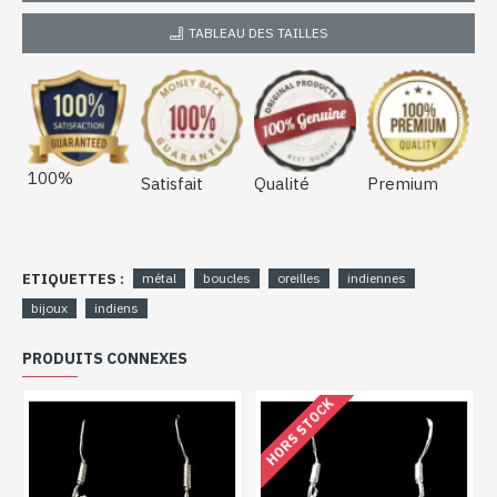
TABLEAU DES TAILLES
100%
Satisfait
Qualité
Premium
ETIQUETTES :
métal
boucles
oreilles
indiennes
bijoux
indiens
PRODUITS CONNEXES
HORS STOCK