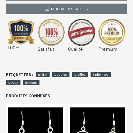
TABLEAU DES TAILLES
100%
Satisfait
Qualité
Premium
ETIQUETTES :
métal
boucles
oreilles
indiennes
bijoux
indiens
PRODUITS CONNEXES