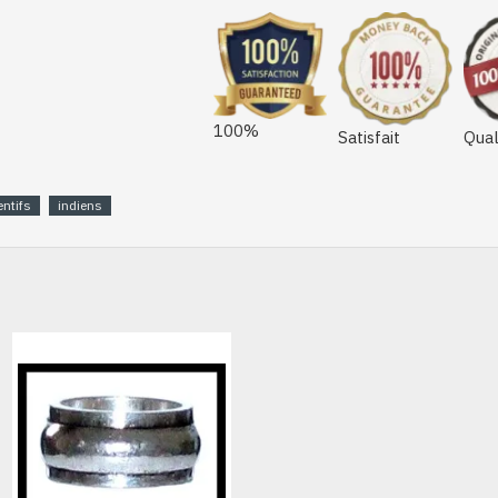
100%
Satisfait
Qual
ntifs
indiens