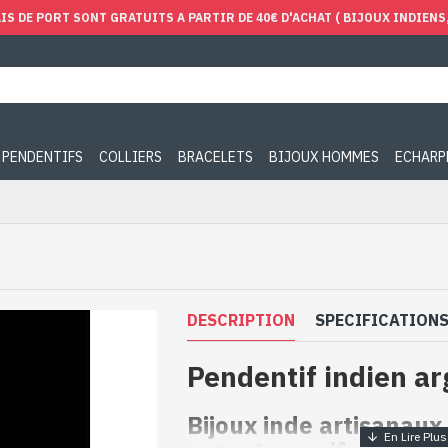
IS DE PORT SONT GRATUITS A PARTIR DE 40€ D'ACHAT ( BIJOUX INDIENS, 
PENDENTIFS
COLLIERS
BRACELETS
BIJOUX HOMMES
ECHARP
DESCRIPTION
SPECIFICATION
Pendentif indien ar
Bijoux inde artisanaux