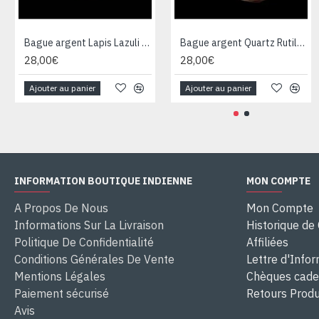
Bague argent Lapis Lazuli - Bijoux Inde - Bijoux indiens
Bague argent Quartz Rutile - Bague indienne - Bijoux indiens
28,00€
28,00€
Ajouter au panier
Ajouter au panier
INFORMATION BOUTIQUE INDIENNE
MON COMPTE
A Propos De Nous
Mon Compte
Informations Sur La Livraison
Historique d
Politique De Confidentialité
Affiliées
Conditions Générales De Vente
Lettre d'Info
Mentions Légales
Chèques cad
Paiement sécurisé
Retours Produ
Avis