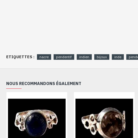
ETIQUETTES :
nacre
pendentif
indien
bijoux
inde
pende
NOUS RECOMMANDONS ÉGALEMENT