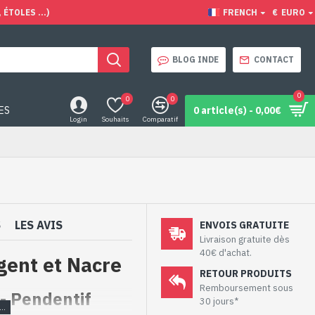
ÉTOLES ...)
FRENCH
€
EURO
BLOG INDE
CONTACT
0
0
0
ES
0 article(s) - 0,00€
Login
Souhaits
Comparatif
S
LES AVIS
ENVOIS GRATUITE
Livraison gratuite dès
40€ d'achat.
gent et Nacre
RETOUR PRODUITS
Remboursement sous
 - Pendentif
30 jours*