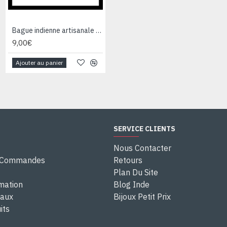
Bague indienne artisanale en métal - Bijoux fantaisie
Bague indienne en argent et Labradorite - Bijoux indiens
9,00€
28,00€
Ajouter au panier
Ajouter au panier
SERVICE CLIENTS
Nous Contacter
e Commandes
Retours
Plan Du Site
rmation
Blog Inde
eaux
Bijoux Petit Prix
its