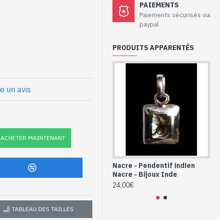
e
PAIEMENTS
Paiements sécurisés via
paypal
PRODUITS APPARENTÉS
: 30mm approx de hauteur et
 et Nacre de
re un avis
E-NA-10)
ACHETER MAINTENANT
Nacre - Pendentif indien
Na
Nacre - Bijoux Inde
Na
24,00€
24
TABLEAU DES TAILLES