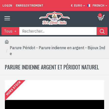
LOGIN
ENREGISTREMENT
€
EURO
FRENCH
0
Tous
Parure Péridot - Parure indienne en argent - Bijoux Ind
e
PARURE INDIENNE ARGENT ET PÉRIDOT NATUREL
HORS STOCK