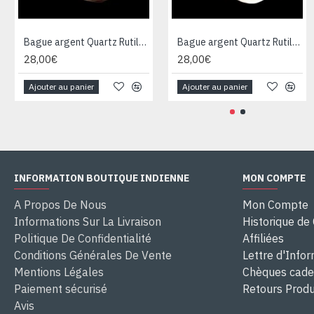
Bague argent Quartz Rutile - Bague indienne - Bijoux indiens
Bague argent Quartz Rutile - Bague indienne - Bijoux indiens
28,00€
28,00€
Ajouter au panier
Ajouter au panier
INFORMATION BOUTIQUE INDIENNE
MON COMPTE
A Propos De Nous
Mon Compte
Informations Sur La Livraison
Historique d
Politique De Confidentialité
Affiliées
Conditions Générales De Vente
Lettre d'Info
Mentions Légales
Chèques cad
Paiement sécurisé
Retours Produ
Avis