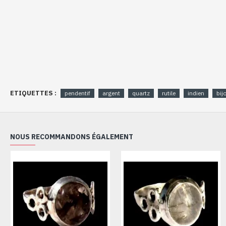
ETIQUETTES :
pendentif
argent
quartz
rutile
indien
bij
NOUS RECOMMANDONS ÉGALEMENT