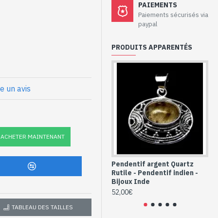
 - Pendentif
PAIEMENTS
z Rutile
Paiements sécurisés via
paypal
PRODUITS APPARENTÉS
ie sur une monture en argent
ise) : 41mm x 25mm approx
re un avis
x
et Quartz Rutile
ACHETER MAINTENANT
Pendentif argent Quartz
Pe
Rutile - Pendentif indien -
Rut
Bijoux Inde
Bi
52,00€
52
TABLEAU DES TAILLES