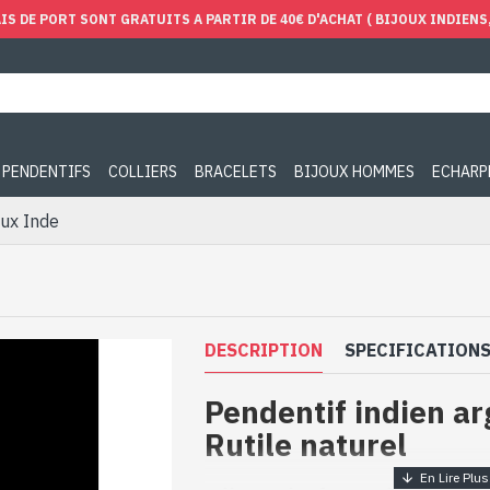
IS DE PORT SONT GRATUITS A PARTIR DE 40€ D'ACHAT ( BIJOUX INDIENS, 
PENDENTIFS
COLLIERS
BRACELETS
BIJOUX HOMMES
ECHARP
oux Inde
DESCRIPTION
SPECIFICATION
Pendentif indien ar
Rutile naturel