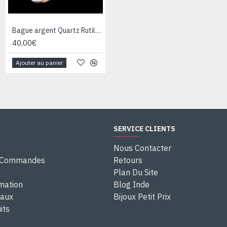
Bague argent Quartz Rutile - Bague indienne - Bijoux indiens
Bague argent Quartz Rutile - Bague indienne - Bijoux indiens
40,00€
44,00€
Ajouter au panier
Ajouter au panier
SERVICE CLIENTS
Nous Contacter
e Commandes
Retours
Plan Du Site
rmation
Blog Inde
eaux
Bijoux Petit Prix
its