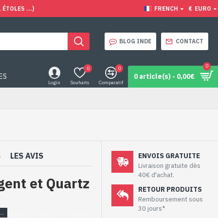
ÉTOLES ...)
FRENCH
€
EURO
BLOG INDE
CONTACT
0
0
0
ES
0 article(s) - 0,00€
Login
Souhaits
Comparatif
S
LES AVIS
ENVOIS GRATUITE
Livraison gratuite dès
40€ d'achat.
gent et Quartz
RETOUR PRODUITS
Remboursement sous
30 jours*