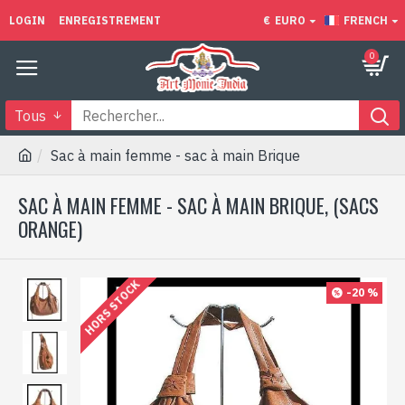
LOGIN
ENREGISTREMENT
€
EURO
FRENCH
0
Tous
Sac à main femme - sac à main Brique
SAC À MAIN FEMME - SAC À MAIN BRIQUE, (SACS
ORANGE)
HORS STOCK
-20 %