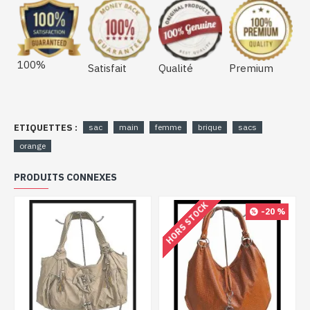
100%
Satisfait
Qualité
Premium
ETIQUETTES :
sac
main
femme
brique
sacs
orange
PRODUITS CONNEXES
HORS STOCK
-20 %