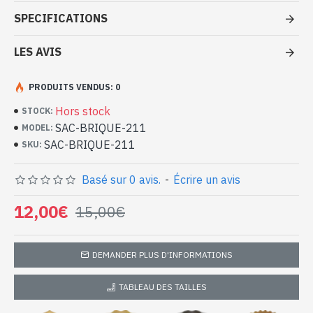
Brique à pas cher
SPECIFICATIONS
- Sac 100 % polyuréthane
- Fermé par une fermeture éclair
LES AVIS
- Intérieur du sac en textile avec 1 poche zippée, 1 poche pour le
portable et 1 poche
PRODUITS VENDUS: 0
- Poche extérieur arrière zippée
Hors stock
- Dimensions du sac 26 x 39 x 10 cm env
STOCK:
-
Pièce unique
SAC-BRIQUE-211
MODEL:
Sac à main Brique 100 %
SAC-BRIQUE-211
SKU:
polyuréthane (SAC-BRIQUE-211)
Basé sur 0 avis.
-
Écrire un avis
12,00€
15,00€
DEMANDER PLUS D'INFORMATIONS
TABLEAU DES TAILLES