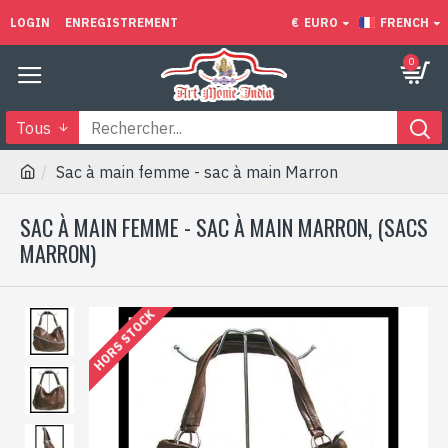
LOGIN
ENREGISTREMENT
€
EURO
FRENCH
0
Tous
Sac à main femme - sac à main Marron
SAC À MAIN FEMME - SAC À MAIN MARRON, (SACS
MARRON)
HORS STOCK