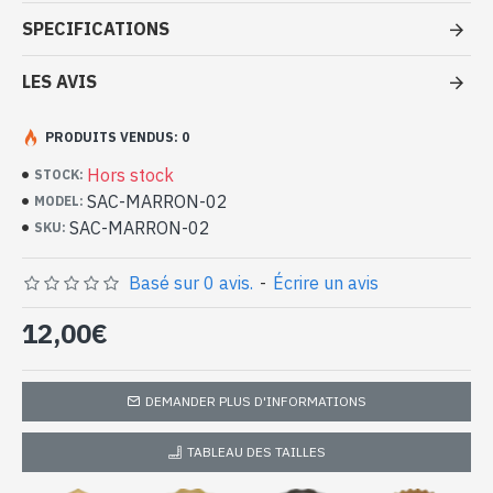
- Sac 100 % polyuréthane
SPECIFICATIONS
- Fermé par une fermeture éclair
- Intérieur du sac en tissu avec 1 poche zippée
LES AVIS
- Bandoulière amovible et réglable
- Dimensions du sac 29 x 42 x 11 cm env
PRODUITS VENDUS: 0
-
Pièce unique
Sac à main Marron 100 %
Hors stock
STOCK:
polyuréthane (SAC-MARRON-02)
SAC-MARRON-02
MODEL:
SAC-MARRON-02
SKU:
Basé sur 0 avis.
-
Écrire un avis
12,00€
DEMANDER PLUS D'INFORMATIONS
TABLEAU DES TAILLES