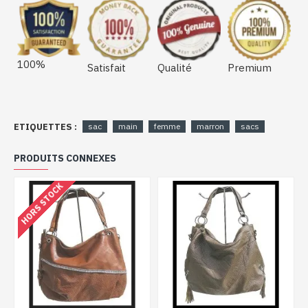
100%
Satisfait
Qualité
Premium
ETIQUETTES :
sac
main
femme
marron
sacs
PRODUITS CONNEXES
HORS STOCK