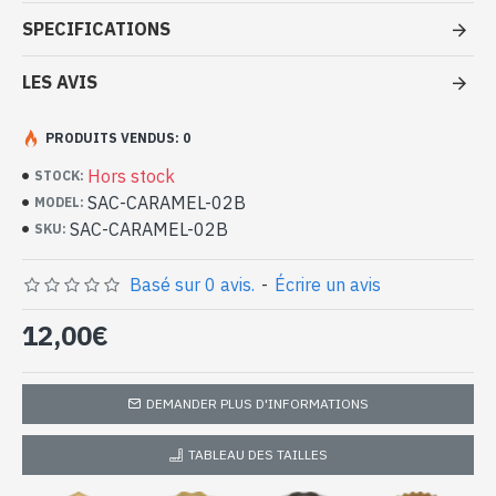
Caramel à petit prix
SPECIFICATIONS
- Sac 100 % polyuréthane
- Fermé par une fermeture éclair
LES AVIS
- Intérieur du sac en tissu avec 1 poche zippée
- Bandoulière amovible et réglable
PRODUITS VENDUS: 0
- Dimensions du sac 29 x 42 x 11 cm env
Hors stock
-
Pièce unique
STOCK:
Sac à main Caramel 100 %
SAC-CARAMEL-02B
MODEL:
polyuréthane (SAC-CARAMEL-02B)
SAC-CARAMEL-02B
SKU:
Basé sur 0 avis.
-
Écrire un avis
12,00€
DEMANDER PLUS D'INFORMATIONS
TABLEAU DES TAILLES