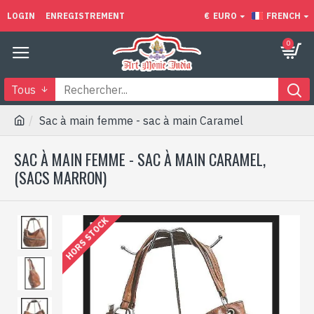
LOGIN
ENREGISTREMENT
€
EURO
FRENCH
0
Tous
Sac à main femme - sac à main Caramel
SAC À MAIN FEMME - SAC À MAIN CARAMEL,
(SACS MARRON)
HORS STOCK