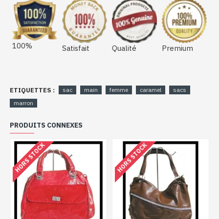
100%
Satisfait
Qualité
Premium
ETIQUETTES :
sac
main
femme
caramel
sacs
marron
PRODUITS CONNEXES
HORS STOCK
HORS STOCK