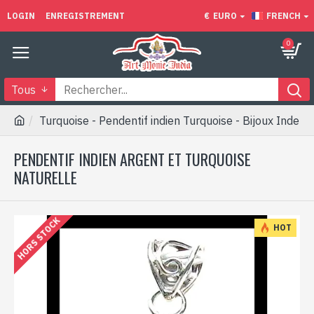
LOGIN
ENREGISTREMENT
€
EURO
FRENCH
0
Tous
Turquoise - Pendentif indien Turquoise - Bijoux Inde
PENDENTIF INDIEN ARGENT ET TURQUOISE
NATURELLE
HORS STOCK
HOT