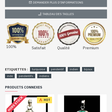
DEMANDER PLUS D'INFORMATIONS
TABLEAU DES TAILLES
100%
Satisfait
Qualité
Premium
ETIQUETTES :
turquoise
pendentif
indien
bijoux
inde
pendentifs
indiens
PRODUITS CONNEXES
HORS STOCK
HOT