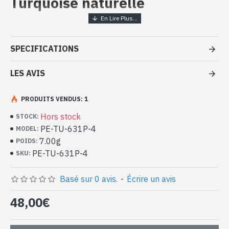
Turquoise naturelle
Bijoux indiens artisanaux -
Pendentif argent massif et
SPECIFICATIONS
Turquoise
LES AVIS
- Pendentif en argent véritable 925/1000
- Fait à la main à Jaipur ( INDE )
- Composé d'une pierre en cabochon, sertie sur une monture en
PRODUITS VENDUS: 1
argent massif
Hors stock
STOCK:
- Taille du pendentif (attache comprise) : 43mm x 22mm approx
PE-TU-631P-4
MODEL:
- Taille de la pierre : 18mm x 13mm approx
7.00g
-
Livré avec un petit sac artisanal
POIDS:
Pendentif indien argent et Turquoise
PE-TU-631P-4
SKU:
naturelle de forme ovale (PE-TU-
631P-4)
Basé sur 0 avis.
-
Écrire un avis
48,00€