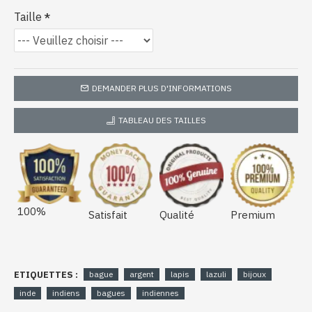
Taille
DEMANDER PLUS D'INFORMATIONS
TABLEAU DES TAILLES
100%
Satisfait
Qualité
Premium
ETIQUETTES :
bague
argent
lapis
lazuli
bijoux
inde
indiens
bagues
indiennes