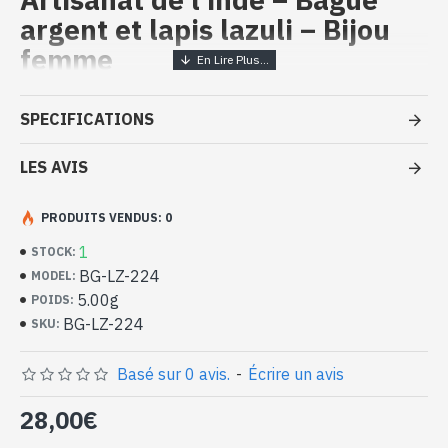
argent et lapis lazuli – Bijou
femme
Bijoux inde artisanaux - Bague
SPECIFICATIONS
argent massif et Lapis Lazuli
LES AVIS
- Bague en argent véritable 925/1000
- Faite à la main à Jaipur ( INDE )
- Pierre sertie, en cabochon, forme ovale
PRODUITS VENDUS: 0
- Taille de la pierre : 10mm x 7mm approx
1
STOCK:
-
Livrée avec un petit sac artisanal
BG-LZ-224
MODEL:
Bague indienne argent et Lapis Lazuli
5.00g
POIDS:
naturel de forme ovale (BG-LZ-224)
BG-LZ-224
SKU:
Basé sur 0 avis.
-
Écrire un avis
28,00€