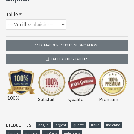
Taille
DEMANDER PLUS D'INFORMATIONS
TABLEAU DES TAILLES
100%
Satisfait
Qualité
Premium
ETIQUETTES :
bague
argent
quartz
rutile
indienne
bijoux
indiens
bagues
indiennes