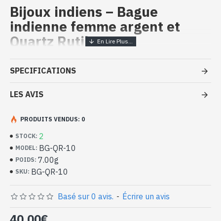
Bijoux indiens – Bague
indienne femme argent et
Quartz Rutile
Bijoux indiens artisanaux - Bague
SPECIFICATIONS
argent massif et Quartz Rutile
LES AVIS
- Bague en argent véritable 925/1000
- Faite à la main à Jaipur ( INDE )
- Composée de 2 pierres en cabochon, serties, forme ovale
PRODUITS VENDUS: 0
- Taille de la pierre : 10mm x 8mm approx
2
STOCK:
-
Livrée avec un petit sac artisanal
BG-QR-10
MODEL:
Bague indienne argent et Quartz
7.00g
POIDS:
Rutile naturel de forme ovale (BG-QR-
BG-QR-10
SKU:
10)
Basé sur 0 avis.
-
Écrire un avis
40,00€