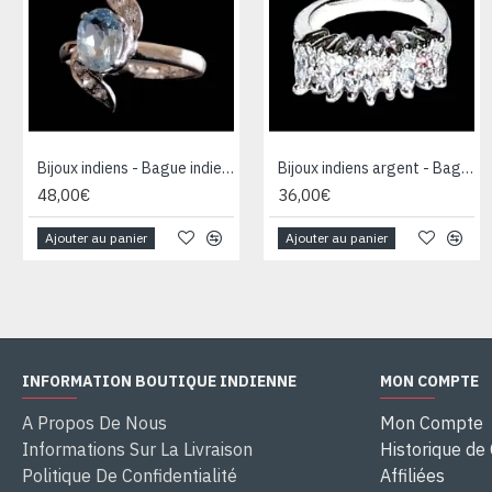
Bijoux indiens - Bague indienne rhodiée Topaze
Bijoux indiens argent - Bague indienne oxyde de Zirconium
48,00€
36,00€
Ajouter au panier
Ajouter au panier
INFORMATION BOUTIQUE INDIENNE
MON COMPTE
A Propos De Nous
Mon Compte
Informations Sur La Livraison
Historique d
Politique De Confidentialité
Affiliées