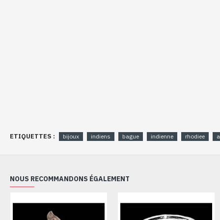
ETIQUETTES :
bijoux
indiens
bague
indienne
rhodiee
a
NOUS RECOMMANDONS ÉGALEMENT