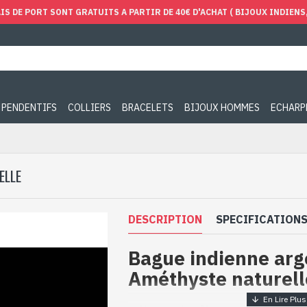
IS DE PORT SONT GRATUITS A PARTIR DE 40€ D'ACHAT ( BIJOUX INDIENS, 
PENDENTIFS
COLLIERS
BRACELETS
BIJOUX HOMMES
ECHARP
ELLE
DESCRIPTION
SPECIFICATION
Bague indienne arg
Améthyste naturell