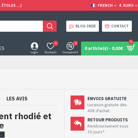
ÉTOLES ...)
FRENCH
€
EURO
BLOG INDE
CONTACT
0
0
0
ES
0 article(s) - 0,00€
Login
Souhaits
Comparatif
S
LES AVIS
ENVOIS GRATUITE
Livraison gratuite dès
40€ d'achat.
ent rhodié et
RETOUR PRODUITS
e
Remboursement sous
30 jours*