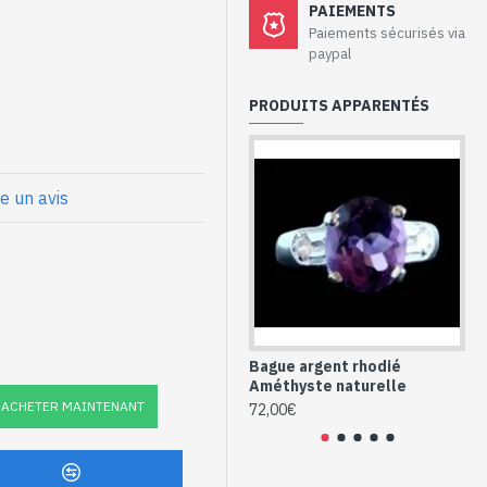
aux - Bague
PAIEMENTS
hyste
Paiements sécurisés via
paypal
odiage sans nickel
PRODUITS APPARENTÉS
vale et 6 oxydes de zirconium de
ture
re un avis
hodié et
forme ovale
Bague argent rhodié
Ba
Améthyste naturelle
Am
ACHETER MAINTENANT
72,00€
48