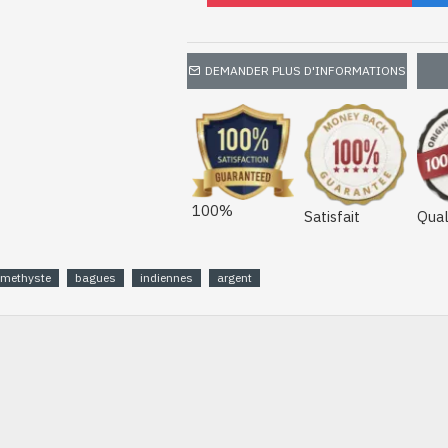
DEMANDER PLUS D'INFORMATIONS
100%
Satisfait
Qual
methyste
bagues
indiennes
argent