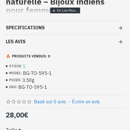
naturelle – Bijoux indiens
pour femme
Bijoux indiens artisanaux - Bague
SPECIFICATIONS
argent massif et Topaze
LES AVIS
- Bague en argent véritable 925/1000
- Faite à la main à Jaipur ( INDE )
- Pierre sertie, taillée à la main, forme ovale
PRODUITS VENDUS: 0
- Taille de la pierre : 8mm x 6mm approx
1
STOCK:
-
Livrée avec un petit sac artisanal
BG-TO-595-1
MODEL:
Bague indienne argent et Topaze
3.50g
POIDS:
naturelle de forme ovale (BG-TO-595-
BG-TO-595-1
SKU:
1)
Basé sur 0 avis.
-
Écrire un avis
28,00€