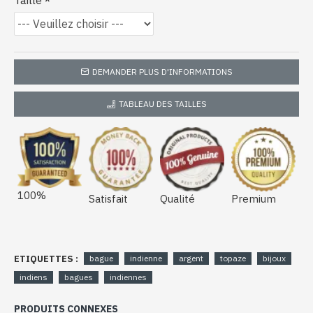
Taille
DEMANDER PLUS D'INFORMATIONS
TABLEAU DES TAILLES
100%
Satisfait
Qualité
Premium
ETIQUETTES :
bague
indienne
argent
topaze
bijoux
indiens
bagues
indiennes
PRODUITS CONNEXES