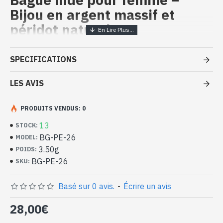
Bijou en argent massif et
péridot naturel
Bijoux inde artisanaux - Bague
SPECIFICATIONS
argent massif et Péridot
LES AVIS
- Bague en argent véritable 925/1000
- Faite à la main à Jaipur ( INDE )
- Pierre sertie, taillée à la main, forme ovale
PRODUITS VENDUS: 0
- Taille de la pierre : 8mm x 6mm approx
13
STOCK:
-
Livrée avec un petit sac artisanal
BG-PE-26
MODEL:
Bague indienne argent et péridot
3.50g
POIDS:
naturel de forme ovale (BG-PE-26)
BG-PE-26
SKU:
Basé sur 0 avis.
-
Écrire un avis
28,00€