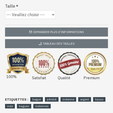
Taille
DEMANDER PLUS D'INFORMATIONS
TABLEAU DES TAILLES
100%
Satisfait
Qualité
Premium
ETIQUETTES :
bague
péridot
indienne
argent
bijoux
inde
bagues
indiennes