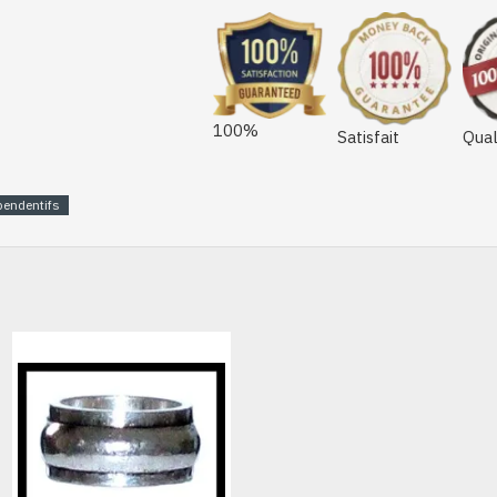
100%
Satisfait
Qual
pendentifs