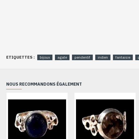
ETIQUETTES :
bijoux
agate
pendentif
indien
fantaisie
NOUS RECOMMANDONS ÉGALEMENT