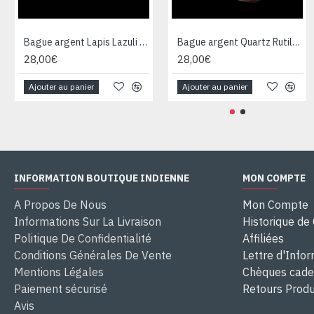
Bague argent Lapis Lazuli - Bijoux Inde - Bijoux indiens
Bague argent Quartz Rutile - Bague indienne - Bijoux indiens
28,00€
28,00€
Ajouter au panier
Ajouter au panier
INFORMATION BOUTIQUE INDIENNE
MON COMPTE
A Propos De Nous
Mon Compte
Informations Sur La Livraison
Historique d
Politique De Confidentialité
Affiliées
Conditions Générales De Vente
Lettre d'Info
Mentions Légales
Chèques cad
Paiement sécurisé
Retours Produ
Avis