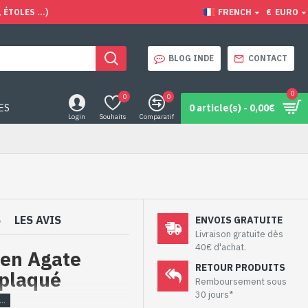
ÉTOLES ...)
FRENCH
€
EURO
BLOG INDE
CONTACT
0
0
0
ES
0 article(s) - 0,00€
Login
Souhaits
Comparatif
S
LES AVIS
ENVOIS GRATUITE
Livraison gratuite dès
40€ d'achat.
 en Agate
RETOUR PRODUITS
(plaqué
Remboursement sous
30 jours*