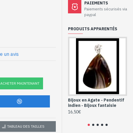
PAIEMENTS
rtisanaux –
Paiements sécurisés via
paypal
 métal
PRODUITS APPARENTÉS
lles
(plaqué argent)
re un avis
 : 53mm x 23mm approx
x
ie en Agate
ACHETER MAINTENANT
PDVMT-30)
Bijoux en Agate - Pendentif
Bi
indien - Bijoux fantaisie
ind
16,50€
7,
TABLEAU DES TAILLES