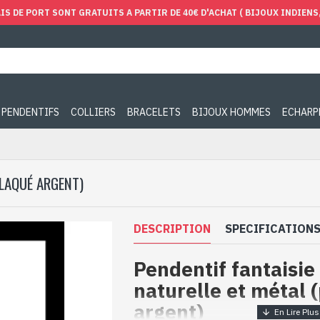
IS DE PORT SONT GRATUITS A PARTIR DE 40€ D'ACHAT ( BIJOUX INDIENS, 
PENDENTIFS
COLLIERS
BRACELETS
BIJOUX HOMMES
ECHARP
PLAQUÉ ARGENT)
DESCRIPTION
SPECIFICATION
Pendentif fantaisie
naturelle et métal 
argent)