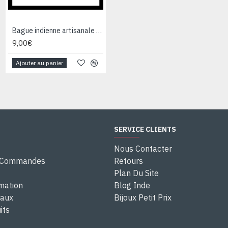
Bague indienne artisanale en métal - Bijoux fantaisie
Bague indienne en argent et Labradorite - Bijoux indiens
9,00€
28,00€
Ajouter au panier
Ajouter au panier
SERVICE CLIENTS
Nous Contacter
e Commandes
Retours
Plan Du Site
rmation
Blog Inde
eaux
Bijoux Petit Prix
its