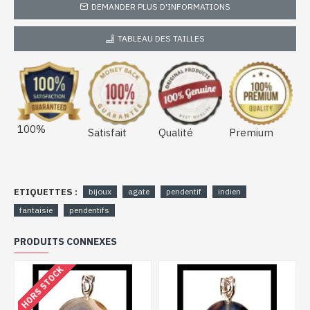
DEMANDER PLUS D'INFORMATIONS
TABLEAU DES TAILLES
100%
Satisfait
Qualité
Premium
ETIQUETTES :
bijoux
agate
pendentif
indien
fantaisie
pendentifs
PRODUITS CONNEXES
HORS STOCK