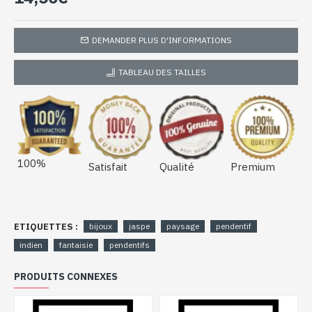
DEMANDER PLUS D'INFORMATIONS
TABLEAU DES TAILLES
100%
Satisfait
Qualité
Premium
ETIQUETTES :
bijoux
jaspe
paysage
pendentif
indien
fantaisie
pendentifs
PRODUITS CONNEXES