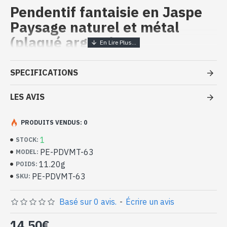
Pendentif fantaisie en Jaspe
Paysage naturel et métal
(plaqué argent)
Bijoux indiens fantaisie artisanaux
SPECIFICATIONS
– Pendentif en Jaspe Paysage et
métal
LES AVIS
- Bijoux fantaisie indiens en pierres naturelles
PRODUITS VENDUS: 0
- Pendentif fantaisie en pierres et métal (plaqué argent)
- Fait à la main à Jaipur ( INDE )
1
STOCK:
- Origine de la pierre : INDE
PE-PDVMT-63
MODEL:
- Taille du pendentif (attache comprise) : 47mm x 19mm approx
11.20g
POIDS:
- Taille de la pierre : 32mm x 19mm approx
PE-PDVMT-63
SKU:
- Vendu avec un cordon
-
Livré avec un petit sac artisanal
Pendentif indien fantaisie en Jaspe
Basé sur 0 avis.
-
Écrire un avis
Paysage naturel et métal (PE-PDVMT-
14,50€
63)