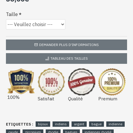
Taille
DEMANDER PLUS D'INFORMATIONS
TABLEAU DES TAILLES
100%
Satisfait
Qualité
Premium
ETIQUETTES :
bijoux
indiens
argent
bague
indienne
oxyde
zirconium
rhodie
bagues
indiennes rhodié