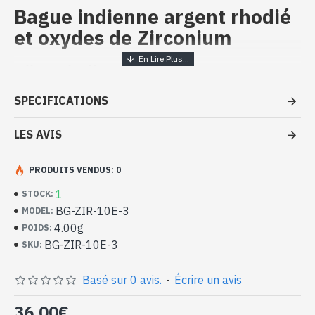
Bague indienne argent rhodié
et oxydes de Zirconium
Bijoux indiens artisanaux - Bague
argent rhodié et oxydes de
SPECIFICATIONS
Zirconium
LES AVIS
- Bague en argent véritable 925/1000, Rhodiage sans nickel
- Faite à la main à Jaipur ( INDE )
- Composée de zirconiums blancs, de 1mm de diamètre
PRODUITS VENDUS: 0
-
Livrée avec un petit sac artisanal
1
Bague indienne argent rhodié et
STOCK:
BG-ZIR-10E-3
oxydes de Zirconium (BG-ZIR-10E-3)
MODEL:
4.00g
POIDS:
BG-ZIR-10E-3
SKU:
Basé sur 0 avis.
-
Écrire un avis
36,00€