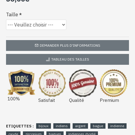
Taille
DEMANDER PLUS D'INFORMATIONS
TABLEAU DES TAILLES
100%
Satisfait
Qualité
Premium
ETIQUETTES :
bijoux
indiens
argent
bague
indienne
oxyde
zirconium
bagues
indiennes rhodié