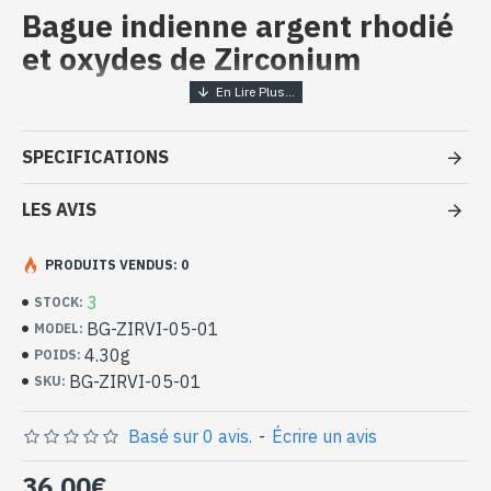
Bague indienne argent rhodié
et oxydes de Zirconium
Bijoux indiens artisanaux - Bague
argent rhodié et oxydes de
SPECIFICATIONS
Zirconium
LES AVIS
- Bague en argent véritable 925/1000, Rhodiage sans nickel
- Faite à la main à Jaipur ( INDE )
- Composée de 6 zirconiums violets, de 5mm de long et de 9
PRODUITS VENDUS: 0
zirconiums blancs, de 2mm de diamètre
3
STOCK:
- Pierres serties, taillées à la main
BG-ZIRVI-05-01
MODEL:
-
Livrée avec un petit sac artisanal
Bague indienne argent rhodié et
4.30g
POIDS:
oxydes de Zirconium (BG-ZIRVI-05-
BG-ZIRVI-05-01
SKU:
01)
Basé sur 0 avis.
-
Écrire un avis
36,00€