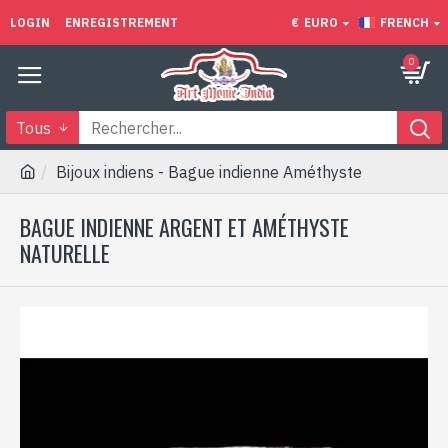
LOGIN
ENREGISTREMENT
€
EURO
FRENCH
0
Tous
Bijoux indiens - Bague indienne Améthyste
BAGUE INDIENNE ARGENT ET AMÉTHYSTE
NATURELLE