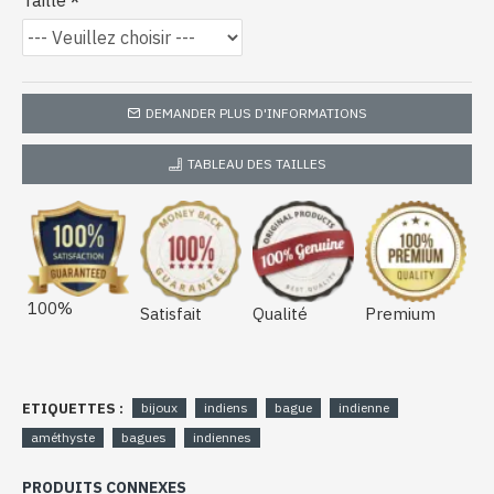
Taille
DEMANDER PLUS D'INFORMATIONS
TABLEAU DES TAILLES
100%
Satisfait
Qualité
Premium
ETIQUETTES :
bijoux
indiens
bague
indienne
améthyste
bagues
indiennes
PRODUITS CONNEXES