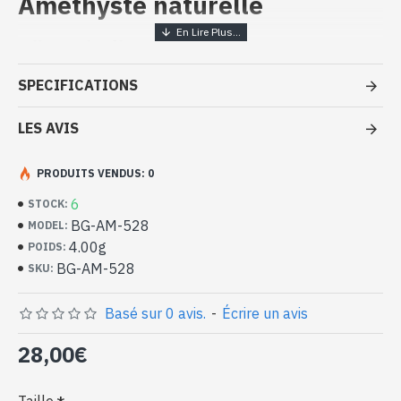
Améthyste naturelle
Bijoux indiens artisanaux - Bague
argent massif et Améthyste
SPECIFICATIONS
- Bague en argent véritable 925/1000
- Faite à Jaipur ( INDE )
LES AVIS
- Pierre sertie, en cabochon, forme ovale
- Taille de la pierre : 8mm x 6mm approx
PRODUITS VENDUS: 0
-
Livrée avec un petit sac artisanal
Bague indienne argent et Améthyste
6
STOCK:
naturelle de forme ovale (BG-AM-528)
BG-AM-528
MODEL:
4.00g
POIDS:
BG-AM-528
SKU:
Basé sur 0 avis.
-
Écrire un avis
28,00€