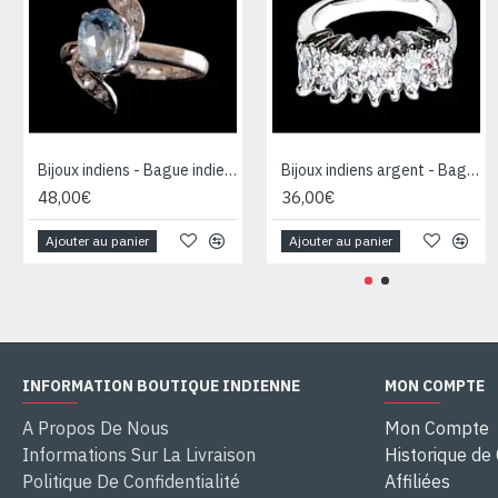
Bijoux indiens - Bague indienne rhodiée Topaze
Bijoux indiens argent - Bague indienne oxyde de Zirconium
48,00€
36,00€
Ajouter au panier
Ajouter au panier
INFORMATION BOUTIQUE INDIENNE
MON COMPTE
A Propos De Nous
Mon Compte
Informations Sur La Livraison
Historique d
Politique De Confidentialité
Affiliées