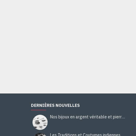
Bague Citrine - Bague indienne - Bijoux indiens
44,00€
Ajouter au panier
DERNIÈRES NOUVELLES
Nos bijoux en argent véritable et pierres naturelles
Les Traditions et Coutumes indiennes