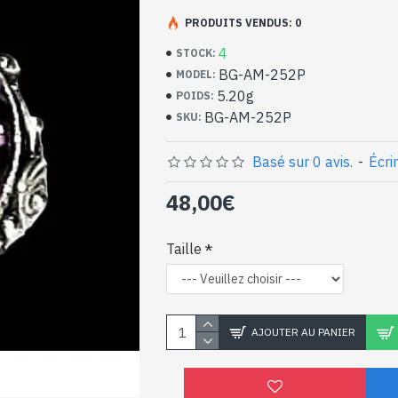
Bijoux indiens artisan
argent massif et Amét
PRODUITS VENDUS: 0
4
STOCK:
- Bague en argent véritable 925/1000
BG-AM-252P
MODEL:
- Faite à Jaipur ( INDE )
5.20g
POIDS:
- Pierre sertie, taillée à la main, forme ov
BG-AM-252P
SKU:
- Taille de la pierre : 12mm x 10mm appro
-
Livrée avec un petit sac artisanal
Bague indienne argent 
Basé sur 0 avis.
-
Écri
naturelle de forme ova
48,00€
Taille
AJOUTER AU PANIER