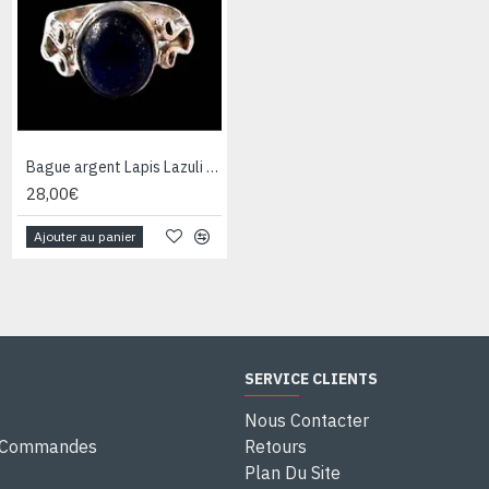
Bague argent Lapis Lazuli - Bijoux Inde - Bijoux indiens
Bague argent Quartz Rutile - Bague indienne - Bijoux indiens
28,00€
28,00€
Ajouter au panier
Ajouter au panier
SERVICE CLIENTS
Nous Contacter
e Commandes
Retours
Plan Du Site