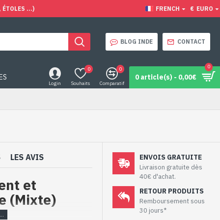
ÉTOLES ...)
FRENCH
€
EURO
BLOG INDE
CONTACT
0
0
0
ES
0 article(s) - 0,00€
Login
Souhaits
Comparatif
S
LES AVIS
ENVOIS GRATUITE
Livraison gratuite dès
40€ d'achat.
ent et
RETOUR PRODUITS
e (Mixte)
Remboursement sous
30 jours*