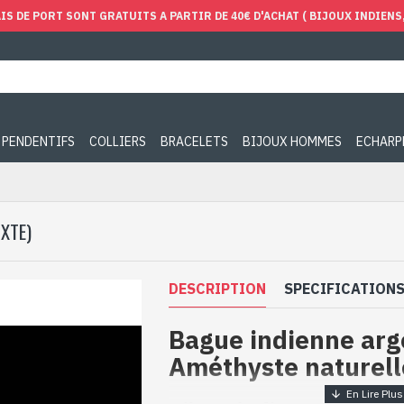
IS DE PORT SONT GRATUITS A PARTIR DE 40€ D'ACHAT ( BIJOUX INDIENS, 
PENDENTIFS
COLLIERS
BRACELETS
BIJOUX HOMMES
ECHARP
XTE)
DESCRIPTION
SPECIFICATION
Bague indienne arg
Améthyste naturell