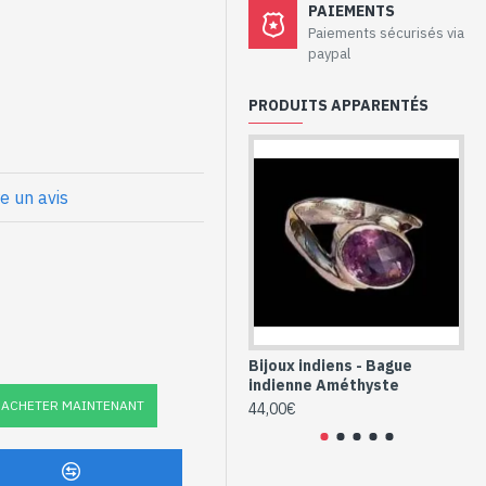
aux - Bague
PAIEMENTS
hyste
Paiements sécurisés via
paypal
PRODUITS APPARENTÉS
ale
x
et Améthyste
re un avis
le (BG-AM-252P)
Bijoux indiens - Bague
Bi
indienne Améthyste
in
ACHETER MAINTENANT
44,00€
32