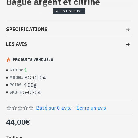
Bague argent et citrine
Bijoux indiens artisanaux - Bague
argent massif et Citrine
SPECIFICATIONS
- Bague en argent véritable 925/1000
- Faite à la main à Jaipur ( INDE )
LES AVIS
- Pierre sertie, taillée à la main, forme ovale
- Taille de la pierre : 13mm x 11mm approx
PRODUITS VENDUS: 0
-
Livrée avec un petit sac artisanal
Bague indienne argent et citrine
1
STOCK:
naturelle de forme ovale (BG-CI-04)
BG-CI-04
MODEL:
4.00g
POIDS:
BG-CI-04
SKU:
Basé sur 0 avis.
-
Écrire un avis
44,00€