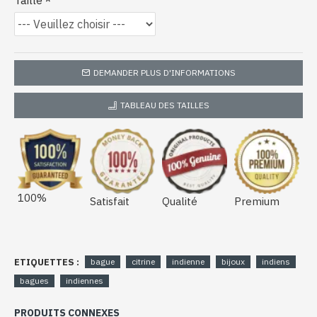
Taille
DEMANDER PLUS D'INFORMATIONS
TABLEAU DES TAILLES
100%
Satisfait
Qualité
Premium
ETIQUETTES :
bague
citrine
indienne
bijoux
indiens
bagues
indiennes
PRODUITS CONNEXES