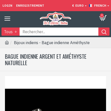
LOGIN
ENREGISTREMENT
€
EURO
FRENCH
0
Tous
Bijoux indiens - Bague indienne Améthyste
BAGUE INDIENNE ARGENT ET AMÉTHYSTE
NATURELLE