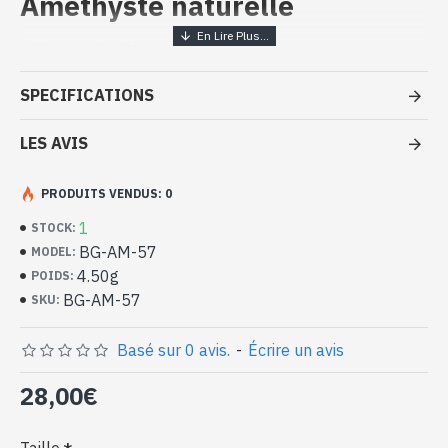
Améthyste naturelle
Bijoux indiens artisanaux - Bague
argent massif et Améthyste
SPECIFICATIONS
- Bague en argent véritable 925/1000
- Faite à Jaipur ( INDE )
LES AVIS
- Pierre sertie, taillée à la main, forme ronde
- Taille de la pierre : 8mm de diamètre approx
PRODUITS VENDUS: 0
-
Livrée avec un petit sac artisanal
Bague indienne argent et Améthyste
1
STOCK:
naturelle de forme ronde (BG-AM-57)
BG-AM-57
MODEL:
4.50g
POIDS:
BG-AM-57
SKU:
Basé sur 0 avis.
-
Écrire un avis
28,00€