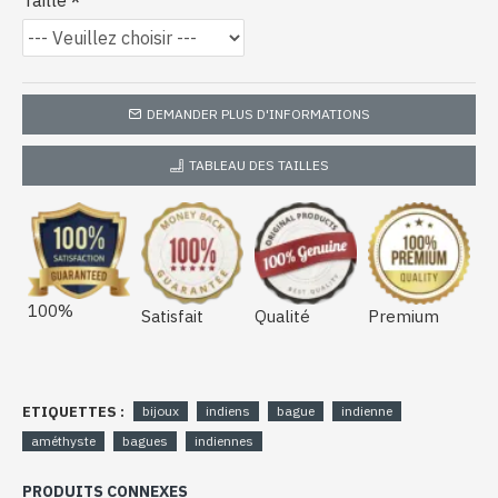
Taille
DEMANDER PLUS D'INFORMATIONS
TABLEAU DES TAILLES
100%
Satisfait
Qualité
Premium
ETIQUETTES :
bijoux
indiens
bague
indienne
améthyste
bagues
indiennes
PRODUITS CONNEXES