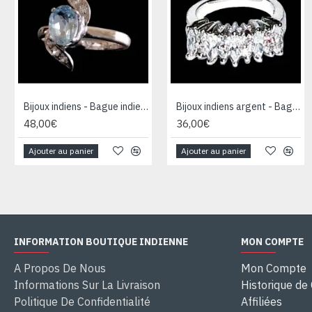
Bijoux indiens - Bague indienne rhodiée Topaze
Bijoux indiens argent - Bague indienne oxyde de Zirconium
48,00€
36,00€
Ajouter au panier
Ajouter au panier
INFORMATION BOUTIQUE INDIENNE
MON COMPTE
A Propos De Nous
Mon Compte
Informations Sur La Livraison
Historique d
Politique De Confidentialité
Affiliées