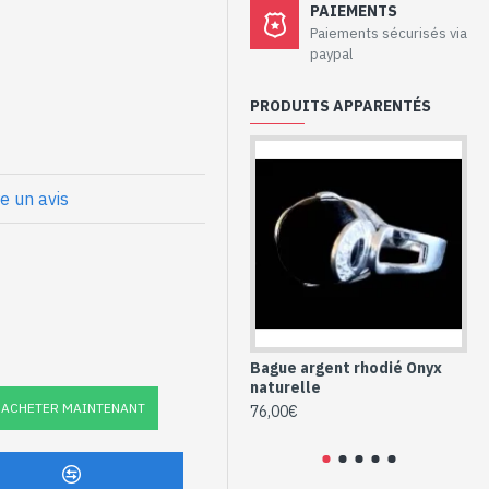
PAIEMENTS
aux - Bague
Paiements sécurisés via
paypal
 étoilé (Rubis)
PRODUITS APPARENTÉS
odiage sans nickel
orme ronde et oxyde de
nture
re un avis
mètre
hodié et Saphir
e forme ronde
Bague argent rhodié Onyx
Bi
naturelle
in
Ro
ACHETER MAINTENANT
76,00€
76