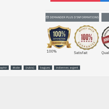
DEMANDER PLUS D'INFORMATIONS
100%
Satisfait
Qual
aphir
étoile
(rubis)
bagues
indiennes argent