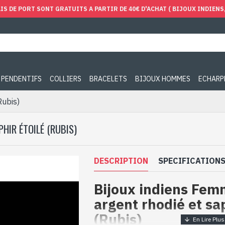
IS DE PORT SONT GRATUITS A PARTIR DE 40€ D'ACHAT ( BIJOUX INDIENS, 
PENDENTIFS
COLLIERS
BRACELETS
BIJOUX HOMMES
ECHARP
Rubis)
HIR ÉTOILÉ (RUBIS)
DESCRIPTION
SPECIFICATION
Bijoux indiens Fem
argent rhodié et sap
(Rubis)