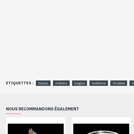
ETIQUETTES :
bijoux
indiens
bague
indienne
rhodiee
s
NOUS RECOMMANDONS ÉGALEMENT