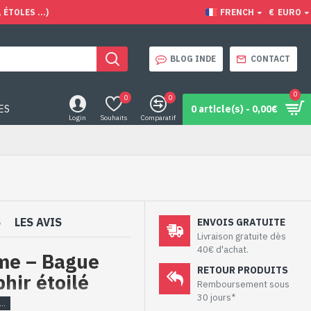
ÉTOLES ...)
FRENCH
€
EURO
BLOG INDE
CONTACT
0
0
0
ES
0 article(s) - 0,00€
Login
Souhaits
Comparatif
S
LES AVIS
ENVOIS GRATUITE
Livraison gratuite dès
40€ d'achat.
me – Bague
RETOUR PRODUITS
hir étoilé
Remboursement sous
30 jours*