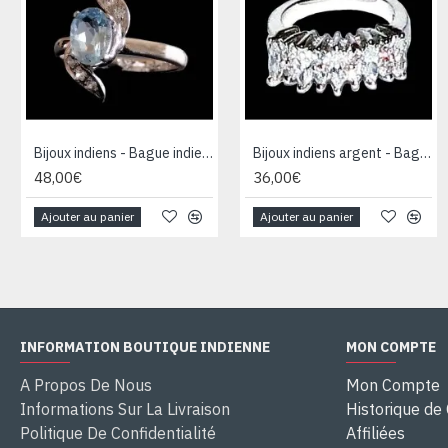
Bijoux indiens - Bague indienne rhodiée Topaze
Bijoux indiens argent - Bague indienne oxyde de Zirconium
48,00€
36,00€
Ajouter au panier
Ajouter au panier
INFORMATION BOUTIQUE INDIENNE
MON COMPTE
A Propos De Nous
Mon Compte
Informations Sur La Livraison
Historique d
Politique De Confidentialité
Affiliées