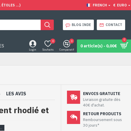
ÉTOLES ...)
FRENCH
€
EURO
BLOG INDE
CONTACT
0
0
0
ES
0 article(s) - 0,00€
Login
Souhaits
Comparatif
S
LES AVIS
ENVOIS GRATUITE
Livraison gratuite dès
40€ d'achat.
ent rhodié et
RETOUR PRODUITS
Remboursement sous
30 jours*