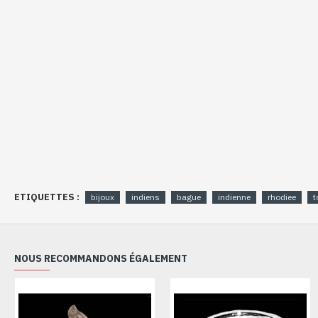
ETIQUETTES :
bijoux
indiens
bague
indienne
rhodiee
t
NOUS RECOMMANDONS ÉGALEMENT