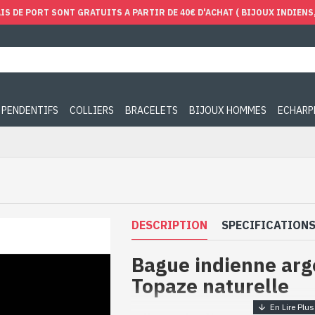
IS DE PORT SONT GRATUITS A PARTIR DE 40€ D'ACHAT ( BIJOUX INDIENS, 
PENDENTIFS
COLLIERS
BRACELETS
BIJOUX HOMMES
ECHARP
DESCRIPTION
SPECIFICATION
Bague indienne arg
Topaze naturelle