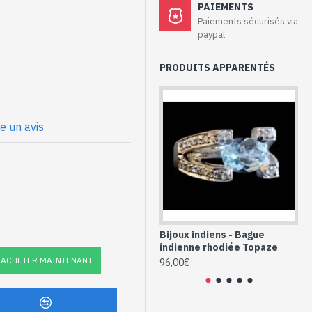
aux - Bague
PAIEMENTS
ze
Paiements sécurisés via
paypal
odiage sans nickel
PRODUITS APPARENTÉS
vale et oxydes de zirconium,
re un avis
hodié et Topaze
e (BGNF-TO-602)
Bijoux indiens - Bague
Bi
indienne rhodiée Topaze
in
ACHETER MAINTENANT
96,00€
88