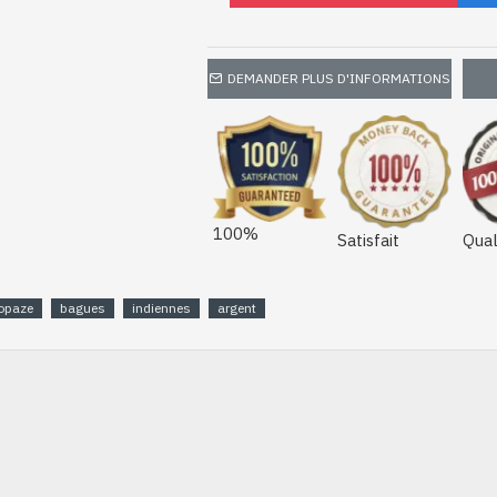
DEMANDER PLUS D'INFORMATIONS
100%
Satisfait
Qual
opaze
bagues
indiennes
argent