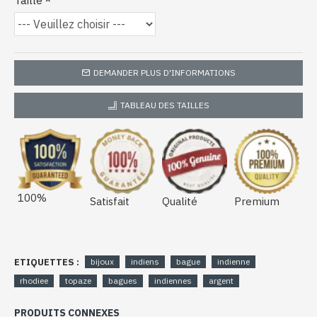
Taille
DEMANDER PLUS D'INFORMATIONS
TABLEAU DES TAILLES
100%
Satisfait
Qualité
Premium
ETIQUETTES :
bijoux
indiens
bague
indienne
rhodiee
topaze
bagues
indiennes
argent
PRODUITS CONNEXES