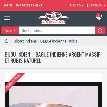
LOGIN
ENREGISTREMENT
€
EURO
FRENCH
0
Tous
Bijoux indiens - Bague indienne Rubis
BIJOU INDIEN – BAGUE INDIENNE ARGENT MASSIF
ET RUBIS NATUREL
HORS STOCK