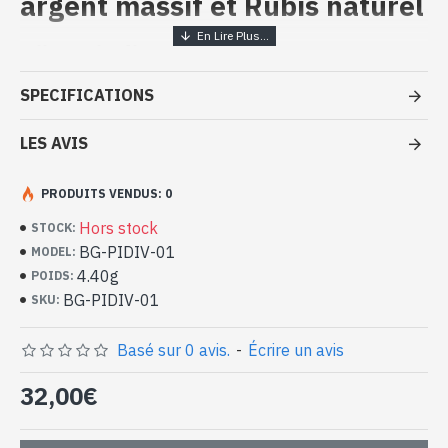
argent massif et Rubis naturel
Bijoux indiens artisanaux - Bague
argent massif et Rubis
SPECIFICATIONS
- Bague en argent véritable 925/1000
- Faite à Jaipur ( INDE )
LES AVIS
- Pierre sertie, taillée à la main, forme ronde
- Taille de la pierre : 10mm de diamètre approx
PRODUITS VENDUS: 0
-
Livrée avec un petit sac artisanal
Bague indienne argent et Rubis
Hors stock
STOCK:
naturel de forme ronde (BG-PIDIV-01)
BG-PIDIV-01
MODEL:
4.40g
POIDS:
BG-PIDIV-01
SKU:
Basé sur 0 avis.
-
Écrire un avis
32,00€