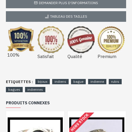
DEMANDER PLUS D'INFORMATIONS
TABLEAU DES TAILLES
100%
Satisfait
Qualité
Premium
ETIQUETTES :
bijoux
indiens
bague
indienne
rubis
bagues
indiennes
PRODUITS CONNEXES
HORS STOCK