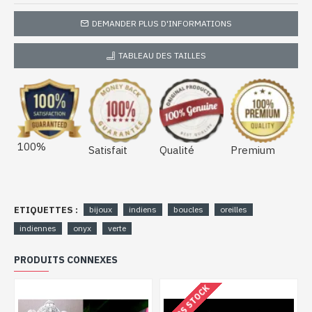
DEMANDER PLUS D'INFORMATIONS
TABLEAU DES TAILLES
100%
Satisfait
Qualité
Premium
ETIQUETTES :
bijoux
indiens
boucles
oreilles
indiennes
onyx
verte
PRODUITS CONNEXES
HORS STOCK