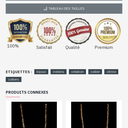
TABLEAU DES TAILLES
100%
Satisfait
Qualité
Premium
ETIQUETTES :
bijoux
indiens
création
collier
citrine
colliers
PRODUITS CONNEXES