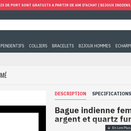
IS DE PORT SONT GRATUITS A PARTIR DE 40€ D'ACHAT ( BIJOUX INDIENS, 
PENDENTIFS
COLLIERS
BRACELETS
BIJOUX HOMMES
ECHARP
UMÉ
DESCRIPTION
SPECIFICATION
Bague indienne fe
argent et quartz f