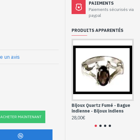
aux - Bague
PAIEMENTS
tz Fumé
Paiements sécurisés via
paypal
PRODUITS APPARENTÉS
eur
prox
et Quartz Fumé
re un avis
ur (BG-QF-19)
Bijoux Quartz Fumé - Bague
Bi
indienne - Bijoux indiens
in
ACHETER MAINTENANT
28,00€
24