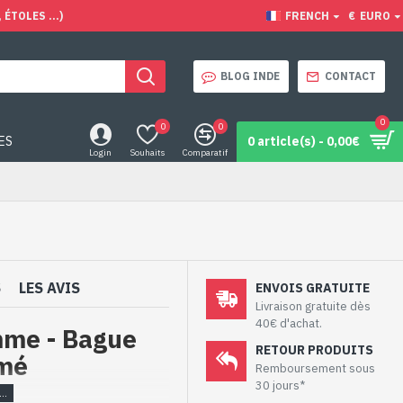
ÉTOLES ...)
FRENCH
€
EURO
BLOG INDE
CONTACT
0
0
0
ES
0 article(s) - 0,00€
Login
Souhaits
Comparatif
S
LES AVIS
ENVOIS GRATUITE
Livraison gratuite dès
40€ d'achat.
mme - Bague
RETOUR PRODUITS
umé
Remboursement sous
30 jours*