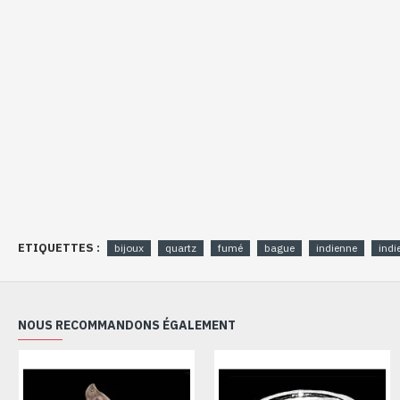
ETIQUETTES :
bijoux
quartz
fumé
bague
indienne
indi
NOUS RECOMMANDONS ÉGALEMENT