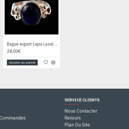
Bague argent Lapis Lazuli - Bijoux Inde - Bijoux indiens
Bague argent Quartz Rutile - Bague indienne - Bijoux indiens
28,00€
28,00€
Ajouter au panier
Ajouter au panier
SERVICE CLIENTS
Nous Contacter
e Commandes
Retours
Plan Du Site