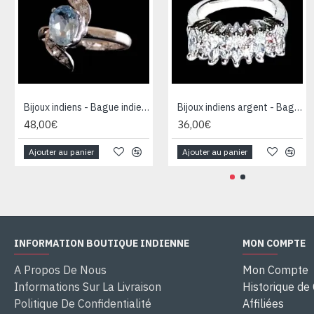
Bijoux indiens - Bague indienne rhodiée Topaze
Bijoux indiens argent - Bague indienne oxyde de Zirconium
48,00€
36,00€
Ajouter au panier
Ajouter au panier
INFORMATION BOUTIQUE INDIENNE
MON COMPTE
A Propos De Nous
Mon Compte
Informations Sur La Livraison
Historique d
Politique De Confidentialité
Affiliées