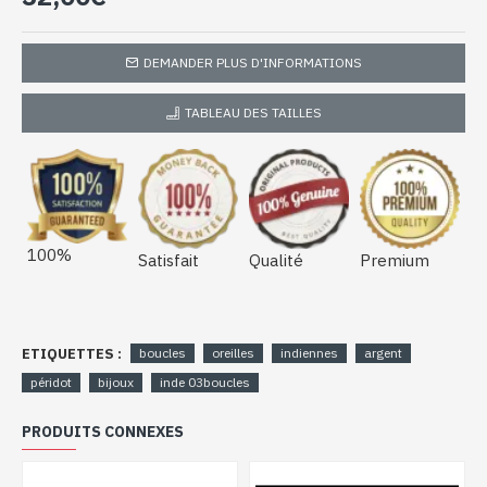
PE-475)
DEMANDER PLUS D'INFORMATIONS
TABLEAU DES TAILLES
100%
Satisfait
Qualité
Premium
ETIQUETTES :
boucles
oreilles
indiennes
argent
péridot
bijoux
inde 03boucles
PRODUITS CONNEXES