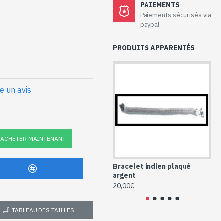
PAIEMENTS
Paiements sécurisés via
paypal
 métal
PRODUITS APPARENTÉS
) : 21.5cm approx
re un avis
l (BR-MET-109)
ACHETER MAINTENANT
Bracelet indien plaqué
Br
argent
ind
20,00€
28
TABLEAU DES TAILLES