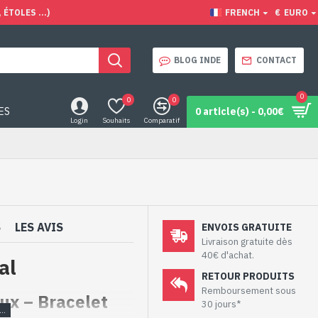
ÉTOLES ...)
FRENCH
€
EURO
BLOG INDE
CONTACT
0
0
0
ES
0 article(s) - 0,00€
Login
Souhaits
Comparatif
S
LES AVIS
ENVOIS GRATUITE
Livraison gratuite dès
40€ d'achat.
al
RETOUR PRODUITS
Remboursement sous
aux – Bracelet
30 jours*