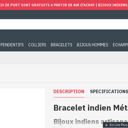
IS DE PORT SONT GRATUITS A PARTIR DE 40€ D'ACHAT ( BIJOUX INDIENS, 
PENDENTIFS
COLLIERS
BRACELETS
BIJOUX HOMMES
ECHARP
DESCRIPTION
SPECIFICATION
Bracelet indien Mét
Bijoux indiens artisan