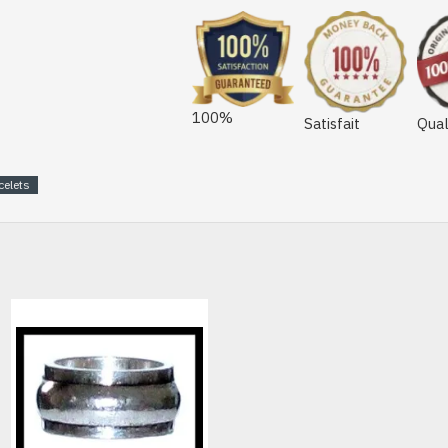
100%
Satisfait
Qual
celets