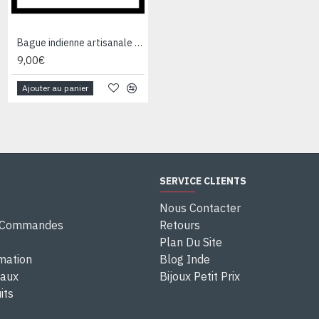
Bague indienne artisanale en métal - Bijoux fantaisie
Bague indienne en argent et Labradorite - Bijoux indiens
9,00€
28,00€
Ajouter au panier
Ajouter au panier
SERVICE CLIENTS
Nous Contacter
e Commandes
Retours
Plan Du Site
rmation
Blog Inde
eaux
Bijoux Petit Prix
its