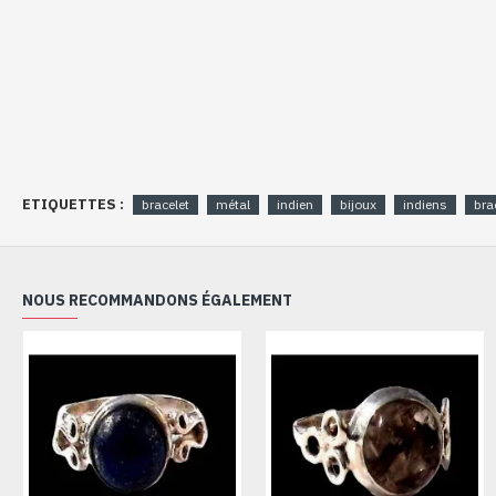
ETIQUETTES :
bracelet
métal
indien
bijoux
indiens
bra
NOUS RECOMMANDONS ÉGALEMENT