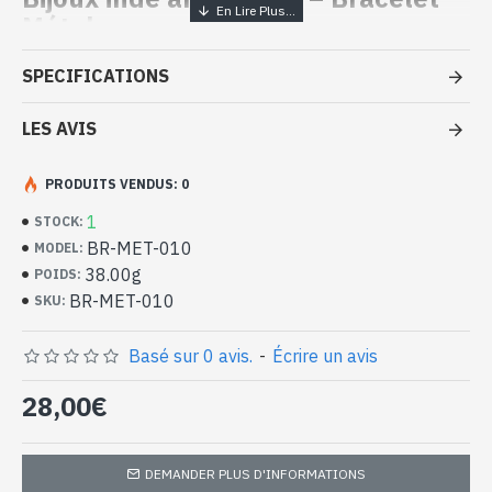
Métal
- Bracelet en Métal
SPECIFICATIONS
- Fait par des artisans spécialisés dans le métal
- Fermoir : Mousqueton métallique
LES AVIS
- Composé d'anneaux entrelacés
- Longueur du bracelet (attache comprise) : 21,5cm approx
PRODUITS VENDUS: 0
- Largeur du bracelet : 1cm approx
-
Livré avec un petit sac artisanal
1
STOCK:
Bracelet indien en Métal (BR-MET-
BR-MET-010
MODEL:
010)
38.00g
POIDS:
BR-MET-010
SKU:
Basé sur 0 avis.
-
Écrire un avis
28,00€
DEMANDER PLUS D'INFORMATIONS