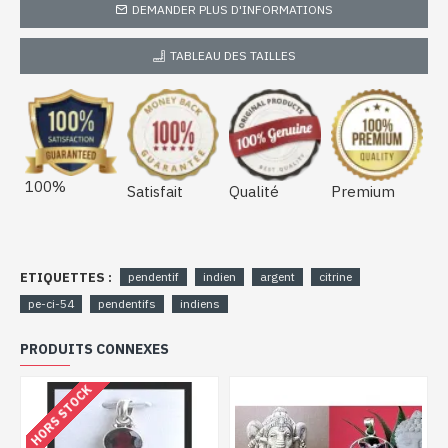
DEMANDER PLUS D'INFORMATIONS
TABLEAU DES TAILLES
100%
Satisfait
Qualité
Premium
ETIQUETTES :
pendentif
indien
argent
citrine
pe-ci-54
pendentifs
indiens
PRODUITS CONNEXES
HORS STOCK