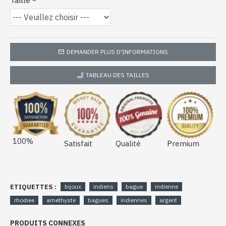
Taille
DEMANDER PLUS D'INFORMATIONS
TABLEAU DES TAILLES
100%
Satisfait
Qualité
Premium
ETIQUETTES :
bijoux
indiens
bague
indienne
rhodiee
amethyste
bagues
indiennes
argent
PRODUITS CONNEXES